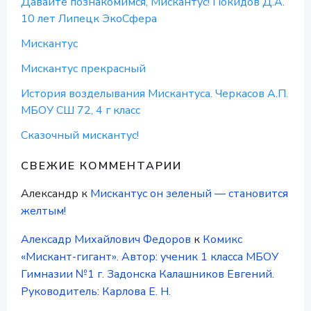
Давайте познакомимся, Мискантус! Покидов Д.А.
10 лет Липецк ЭкоСфера
Мискантус
Мискантус прекрасный
История возделывания Мискантуса. Черкасов А.П.
МБОУ СШ 72, 4 г класс
Сказочный мискантус!
СВЕЖИЕ КОММЕНТАРИИ
Александр
к
Мискантус он зеленый — становится
желтым!
Алексадр Михайлович Федоров
к
Комикс
«Мискант-гигант». Автор: ученик 1 класса МБОУ
Гимназии №1 г. Задонска Калашников Евгений.
Руководитель: Карлова Е. Н.