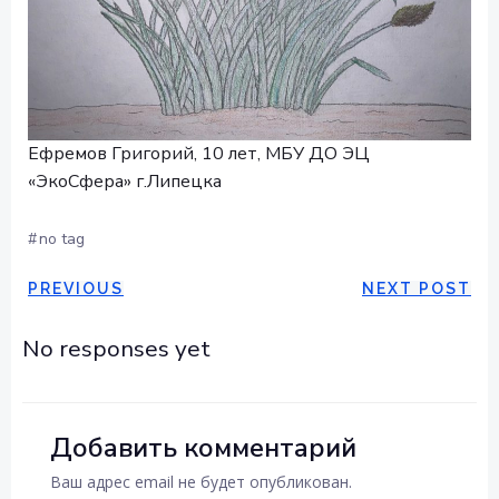
Ефремов Григорий, 10 лет, МБУ ДО ЭЦ
«ЭкоСфера» г.Липецка
#
no tag
НАВИГАЦИЯ
НАВИГА
PREVIOUS
NEXT POST
ПО
ПО
No responses yet
ЗАПИСЯМ
ЗАПИСЯ
Добавить комментарий
Ваш адрес email не будет опубликован.